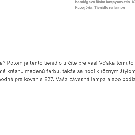
Katalógové číslo:
lampyasvetla-
Kategória:
Tienidlo na lampu
ca? Potom je tento tienidlo určite pre vás! Vďaka tomuto
 má krásnu medenú farbu, takže sa hodí k rôznym štýlom
 je vhodné pre kovanie E27. Vaša závesná lampa alebo po