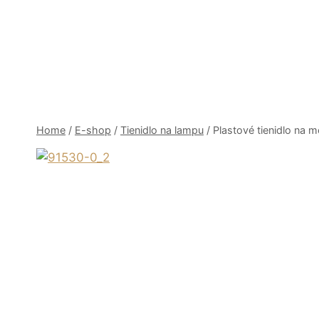
Skip
to
content
Home
/
E-shop
/
Tienidlo na lampu
/
Plastové tienidlo na 