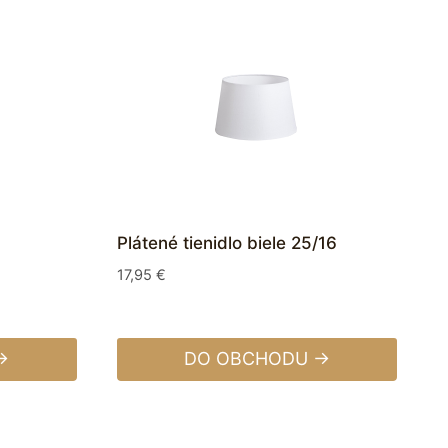
Plátené tienidlo biele 25/16
17,95
€
→
DO OBCHODU →