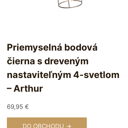
Priemyselná bodová
čierna s dreveným
nastaviteľným 4-svetlom
– Arthur
69,95
€
DO OBCHODU →