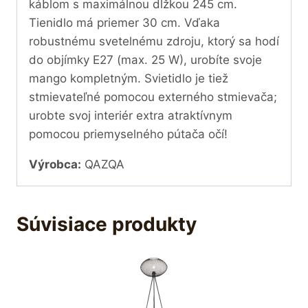
káblom s maximálnou dĺžkou 245 cm.
Tienidlo má priemer 30 cm. Vďaka
robustnému svetelnému zdroju, ktorý sa hodí
do objímky E27 (max. 25 W), urobíte svoje
mango kompletným. Svietidlo je tiež
stmievateľné pomocou externého stmievača;
urobte svoj interiér extra atraktívnym
pomocou priemyselného pútača očí!
Výrobca:
QAZQA
Súvisiace produkty