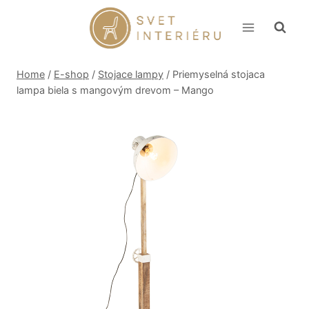
Skip
to
content
Home
/
E-shop
/
Stojace lampy
/
Priemyselná stojaca
lampa biela s mangovým drevom – Mango