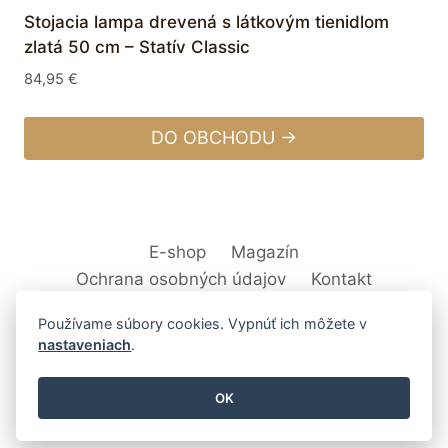
Stojacia lampa drevená s látkovým tienidlom
zlatá 50 cm – Statív Classic
84,95
€
DO OBCHODU →
E-shop
Magazín
Ochrana osobných údajov
Kontakt
Používame súbory cookies. Vypnúť ich môžete v
nastaveniach
.
© 2026 Svet Interiéru - kuchyňa, kúpeľne,
OK
nábytok, bytové doplnky a dekorácie