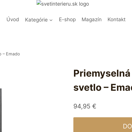
Úvod
Kategórie
E-shop
Magazín
Kontakt
lo – Emado
Priemyselná 
svetlo – Em
94,95
€
DO