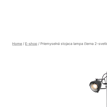
Skip
to
content
Home
/
E-shop
/
Priemyselná stojaca lampa čierna 2-svet