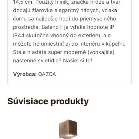
14,5 cm. Použitý hliník, značka hrdze a tvar
dodajú žiarovke elegantný nádych, vďaka
čomu sa najlepšie hodí do priemyselného
prostredia. Baleno II je vďaka hodnote IP
IP44 skutočne vhodný do exteriéru, ale
môžete ho umiestniť aj do interiéru v kúpeľni.
Stále hľadáte super moderné (vonkajšie)
nástenné svietidlo? Našiel si to!
Výrobca:
QAZQA
Súvisiace produkty