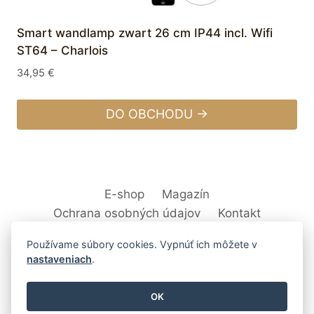
Smart wandlamp zwart 26 cm IP44 incl. Wifi
ST64 – Charlois
34,95
€
DO OBCHODU →
E-shop
Magazín
Ochrana osobných údajov
Kontakt
Používame súbory cookies. Vypnúť ich môžete v
nastaveniach
.
© 2026 Svet Interiéru - kuchyňa, kúpeľne,
OK
nábytok, bytové doplnky a dekorácie