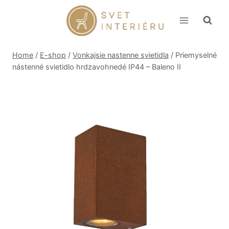
Skip
to
content
Home
/
E-shop
/
Vonkajsie nastenne svietidla
/
Priemyselné
nástenné svietidlo hrdzavohnedé IP44 – Baleno II