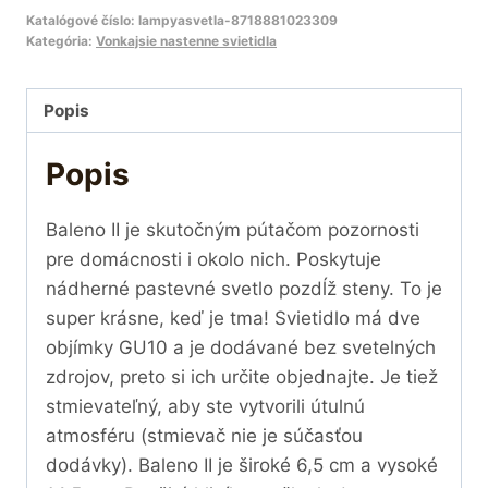
Katalógové číslo:
lampyasvetla-8718881023309
Kategória:
Vonkajsie nastenne svietidla
Popis
Popis
Baleno II je skutočným pútačom pozornosti
pre domácnosti i okolo nich. Poskytuje
nádherné pastevné svetlo pozdĺž steny. To je
super krásne, keď je tma! Svietidlo má dve
objímky GU10 a je dodávané bez svetelných
zdrojov, preto si ich určite objednajte. Je tiež
stmievateľný, aby ste vytvorili útulnú
atmosféru (stmievač nie je súčasťou
dodávky). Baleno II je široké 6,5 cm a vysoké