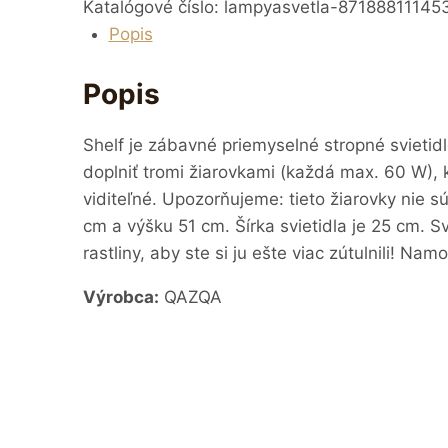
Katalógové číslo:
lampyasvetla-87188811145
Popis
Popis
Shelf je zábavné priemyselné stropné svietid
doplniť tromi žiarovkami (každá max. 60 W), k
viditeľné. Upozorňujeme: tieto žiarovky nie 
cm a výšku 51 cm. Šírka svietidla je 25 cm. 
rastliny, aby ste si ju ešte viac zútulnili! Na
Výrobca:
QAZQA