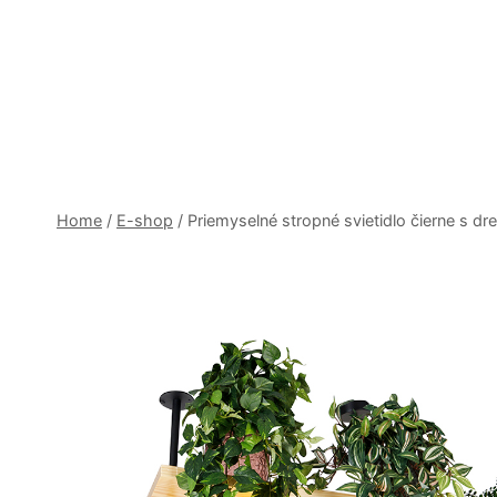
Skip
to
content
Home
/
E-shop
/
Priemyselné stropné svietidlo čierne s d