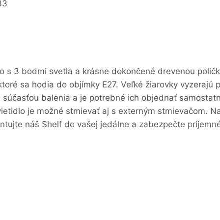
33
lo s 3 bodmi svetla a krásne dokončené drevenou poličk
toré sa hodia do objímky E27. Veľké žiarovky vyzerajú pr
sú súčasťou balenia a je potrebné ich objednať samosta
Svietidlo je možné stmievať aj s externým stmievačom. 
montujte náš Shelf do vašej jedálne a zabezpečte príjemné