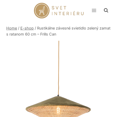
Skip
to
content
Home
/
E-shop
/
Rustikálne závesné svietidlo zelený zamat
s ratanom 60 cm – Frills Can