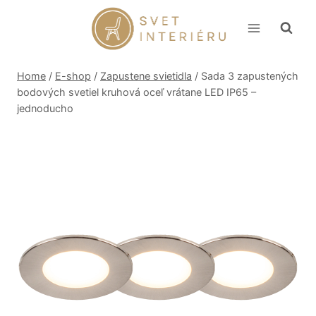
Skip
to
content
Home
/
E-shop
/
Zapustene svietidla
/
Sada 3 zapustených
bodových svetiel kruhová oceľ vrátane LED IP65 –
jednoducho