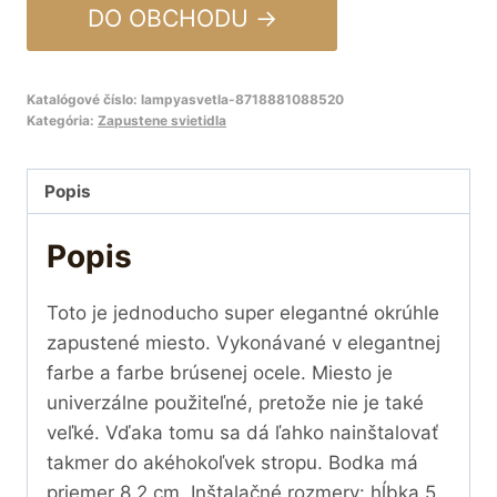
DO OBCHODU →
Katalógové číslo:
lampyasvetla-8718881088520
Kategória:
Zapustene svietidla
Popis
Popis
Toto je jednoducho super elegantné okrúhle
zapustené miesto. Vykonávané v elegantnej
farbe a farbe brúsenej ocele. Miesto je
univerzálne použiteľné, pretože nie je také
veľké. Vďaka tomu sa dá ľahko nainštalovať
takmer do akéhokoľvek stropu. Bodka má
priemer 8,2 cm. Inštalačné rozmery: hĺbka 5