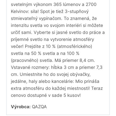
svetelným výkonom 365 lúmenov a 2700
Kelvinov: sila! Spot je tiež 3-stupňový
stmievateľný vypínačom. To znamená, že
intenzitu svetla vo svojom interiéri si môžete
určiť sami. Vyberte si jasné svetlo do práce a
príjemné svetlo na vytvorenie atmosféry
večer! Prejdite z 10 % (atmosférického)
svetla na 50 % svetla a na 100 %
(pracovného) svetla. Má priemer 8,4 cm.
Vstavané rozmery: hĺbka 3 cm a priemer 7,3
cm. Umiestnite ho do svojej obývačky,
jedálne, haly alebo kancelárie: Mio prináša
extra atmosféru do každej miestnosti! Teraz
cenovo dostupné v sade 5 kusov!
Výrobca:
QAZQA