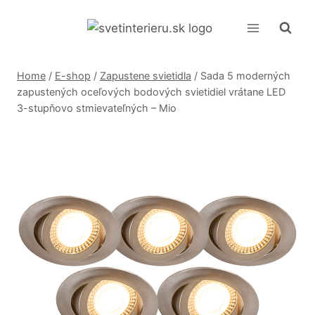
Skip
to
content
Home
/
E-shop
/
Zapustene svietidla
/
Sada 5 moderných
zapustených oceľových bodových svietidiel vrátane LED
3-stupňovo stmievateľných – Mio