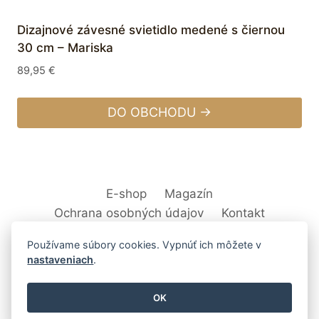
Dizajnové závesné svietidlo medené s čiernou
30 cm – Mariska
89,95
€
DO OBCHODU →
E-shop
Magazín
Ochrana osobných údajov
Kontakt
Používame súbory cookies. Vypnúť ich môžete v
nastaveniach
.
© 2026 Svet Interiéru - kuchyňa, kúpeľne,
OK
nábytok, bytové doplnky a dekorácie