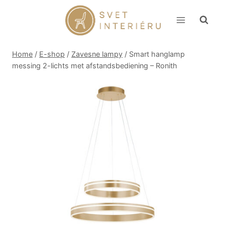
Skip
to
content
Home
/
E-shop
/
Zavesne lampy
/
Smart hanglamp
messing 2-lichts met afstandsbediening – Ronith