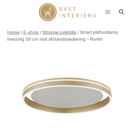
Skip
to
content
Home
/
E-shop
/
Stropne svietidla
/
Smart plafondlamp
messing 59 cm met afstandsbediening – Ronith