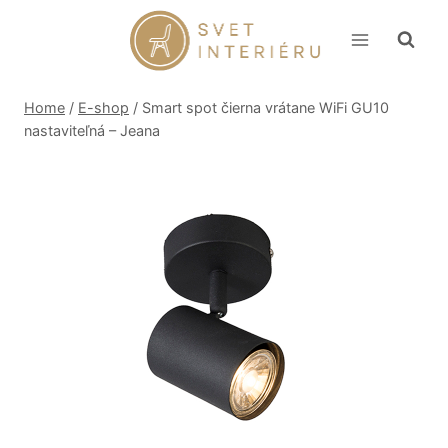
Skip
to
content
Home
/
E-shop
/
Smart spot čierna vrátane WiFi GU10
nastaviteľná – Jeana