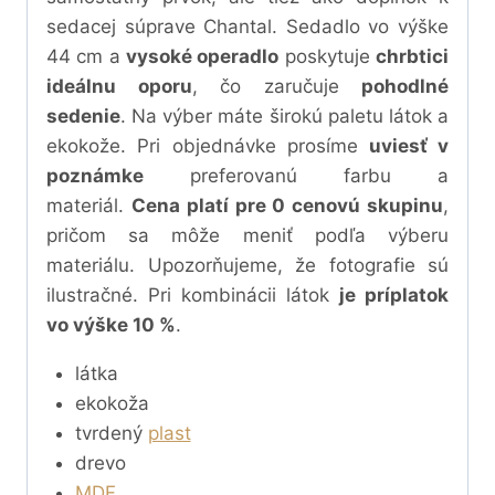
sedacej súprave Chantal. Sedadlo vo výške
44 cm a
vysoké operadlo
poskytuje
chrbtici
ideálnu oporu
, čo zaručuje
pohodlné
sedenie
. Na výber máte širokú paletu látok a
ekokože. Pri objednávke prosíme
uviesť v
poznámke
preferovanú farbu a
materiál.
Cena platí pre 0 cenovú skupinu
,
pričom sa môže meniť podľa výberu
materiálu. Upozorňujeme, že fotografie sú
ilustračné. Pri kombinácii látok
je príplatok
vo výške 10 %
.
látka
ekokoža
tvrdený
plast
drevo
MDF