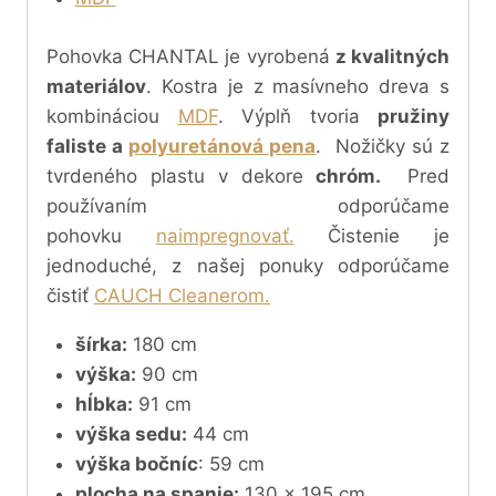
Pohovka CHANTAL je vyrobená
z kvalitných
materiálov
. Kostra je z masívneho dreva s
kombináciou
MDF
. Výplň tvoria
pružiny
faliste a
polyuretánová pena
. Nožičky sú z
tvrdeného plastu v dekore
chróm.
Pred
používaním odporúčame
pohovku
naimpregnovať.
Čistenie je
jednoduché, z našej ponuky odporúčame
čistiť
CAUCH Cleanerom.
šírka:
180 cm
výška:
90 cm
hĺbka:
91 cm
výška sedu:
44 cm
výška bočníc
: 59 cm
plocha na spanie:
130 x 195 cm