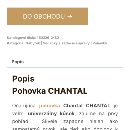
DO OBCHODU →
Katalógové číslo:
152226_2-S2
Kategória:
Nábytok | Sedačky a sedacie súpravy | Pohovky
Popis
Popis
Pohovka CHANTAL
Očarujúca
pohovka
Chantal
CHANTAL
je
veľmi
univerzálny kúsok
, zaujme na prvý
pohľad. Skvele zapadne nielen ako
samostatný prvok, ale tiež ako doplnok k