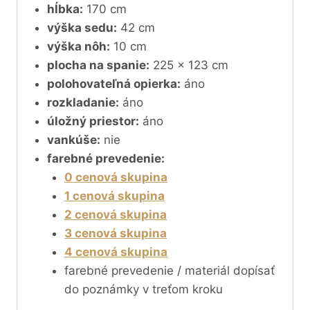
hĺbka:
170 cm
výška sedu:
42 cm
výška nôh:
10 cm
plocha na spanie:
225 x 123 cm
polohovateľná opierka:
áno
rozkladanie:
áno
úložný priestor:
áno
vankúše:
nie
farebné prevedenie:
0 cenová skupina
1 cenová skupina
2 cenová skupina
3 cenová skupina
4 cenová skupina
farebné prevedenie / materiál dopísať
do poznámky v treťom kroku