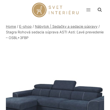
Skip
to
content
Home
/
E-shop
/
Nábytok | Sedačky a sedacie súpravy
/
Stagra Rohová sedacia súprava ASTI Asti: Ľavé prevedenie
– OSBL+3FBP