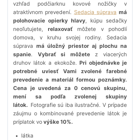
vzhľad podčiarknu kovové nožičky v
atraktívnom prevedení.
Sedacia súprava
má
polohovacie opierky hlavy
, kúpu sedačky
neoľutujete,
relaxovať
môžete v pohodlí
domova, v kruhu svojej rodiny. Sedacia
súprava
má úložný priestor aj plochu na
spanie
.
Vybrať si môžete
z viacerých
druhov látok a ekokože.
Pri objednávke je
potrebné uviesť Vami zvolené farebné
prevedenie a materiál formou poznámky.
Cena je uvedená za 0 cenovú skupinu,
mení sa podľa zvolenej skupiny
látok.
Fotografie sú iba ilustračné. V prípade
záujmu o kombinované prevedenie látok je
príplatok vo
výške 10%.
látka