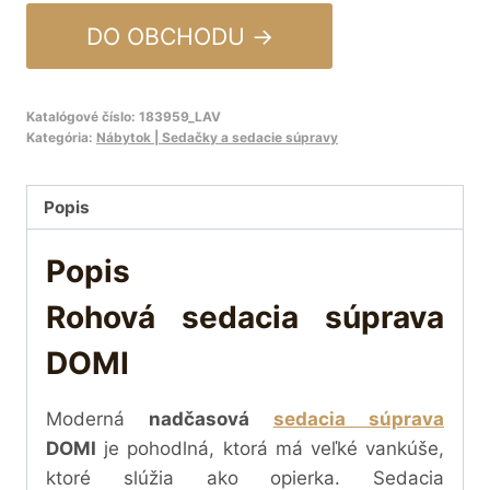
DO OBCHODU →
Katalógové číslo:
183959_LAV
Kategória:
Nábytok | Sedačky a sedacie súpravy
Popis
Popis
Rohová sedacia súprava
DOMI
Moderná
nadčasová
sedacia súprava
DOMI
je
pohodlná, ktorá má veľké vankúše,
ktoré slúžia ako opierka. Sedacia