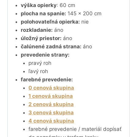
výška opierky
: 60 cm
plocha na spanie:
145 x 200 cm
polohovateľná opierka:
nie
rozkladanie:
áno
úložný priestor:
áno
čalúnené zadná strana:
áno
prevedenie strany:
pravý roh
ľavý roh
farebné prevedenie:
0 cenová skupina
1 cenová skupina
2 cenová skupina
3 cenová skupina
4 cenová skupina
farebné prevedenie / materiál dopísať