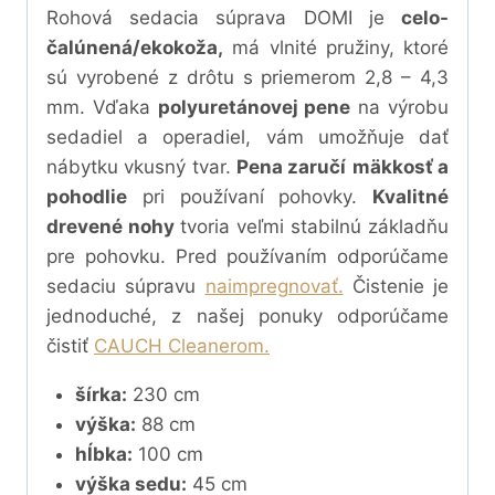
Rohová sedacia súprava DOMI je
celo-
čalúnená/ekokoža,
má vlnité pružiny, ktoré
sú vyrobené z drôtu s priemerom 2,8 – 4,3
mm. Vďaka
polyuretánovej pene
na výrobu
sedadiel a operadiel, vám umožňuje dať
nábytku vkusný tvar.
Pena zaručí
mäkkosť a
pohodlie
pri používaní pohovky.
Kvalitné
drevené nohy
tvoria veľmi stabilnú základňu
pre pohovku.
Pred používaním odporúčame
sedaciu súpravu
naimpregnovať.
Čistenie je
jednoduché, z našej ponuky odporúčame
čistiť
CAUCH Cleanerom.
šírka:
230 cm
výška:
88 cm
hĺbka:
100
cm
výška sedu:
45 cm