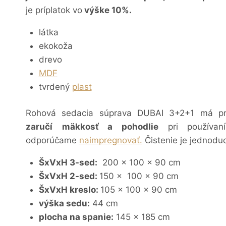
je príplatok vo
výške 10%.
látka
ekokoža
drevo
MDF
tvrdený
plast
Rohová sedacia súprava DUBAI 3+2+1 má pru
zaručí
mäkkosť a pohodlie
pri používaní
odporúčame
naimpregnovať.
Čistenie je jednodu
ŠxVxH 3-sed:
200 x 100 x 90 cm
ŠxVxH 2-sed:
150 x 100 x 90 cm
ŠxVxH kreslo:
105 x 100 x 90 cm
výška sedu:
44 cm
plocha na spanie:
145 x 185 cm