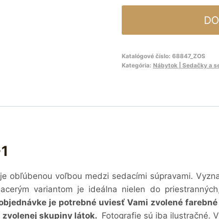
DO
Katalógové číslo:
68847_ZOS
Kategória:
Nábytok | Sedačky a s
+1
je obľúbenou voľbou medzi sedacími súpravami. Vyzn
iacerým variantom je ideálna nielen do priestrannýc
 objednávke je potrebné uviesť Vami zvolené farebn
 zvolenej skupiny látok.
Fotografie sú iba ilustračné.