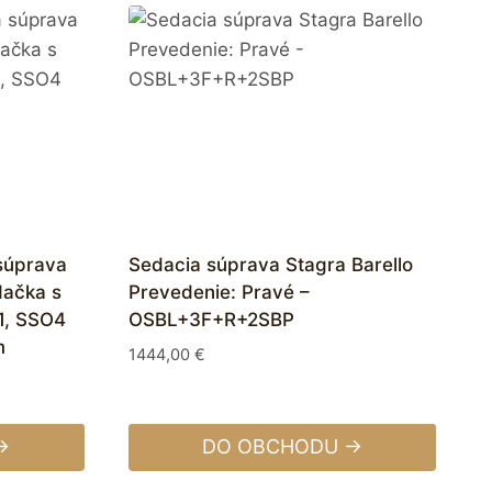
súprava
Sedacia súprava Stagra Barello
dačka s
Prevedenie: Pravé –
1, SSO4
OSBL+3F+R+2SBP
m
1444,00
€
→
DO OBCHODU →