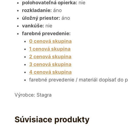
polohovateľná opierka:
nie
rozkladanie:
áno
úložný priestor:
áno
vankúše:
nie
farebné prevedenie:
0 cenová skupina
1 cenová skupina
2 cenová skupina
3 cenová skupina
4 cenová skupina
farebné prevedenie / materiál dopísať do 
Výrobce: Stagra
Súvisiace produkty