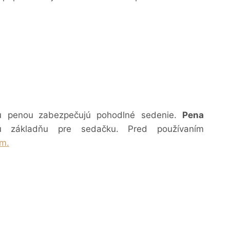
u penou
zabezpečujú pohodlné sedenie.
Pena
lnú základňu pre sedačku.
Pred používaním
m.