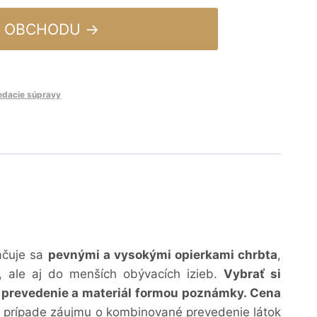
 OBCHODU →
edacie súpravy
ačuje sa
pevnými a vysokými opierkami chrbta
,
h, ale aj do menších obývacích izieb.
Vybrať si
é prevedenie a materiál formou poznámky. Cena
 V prípade záujmu o kombinované prevedenie látok