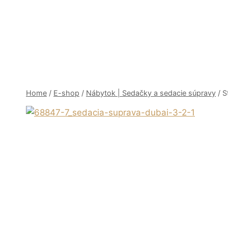
Skip
to
content
Home
/
E-shop
/
Nábytok | Sedačky a sedacie súpravy
/
S