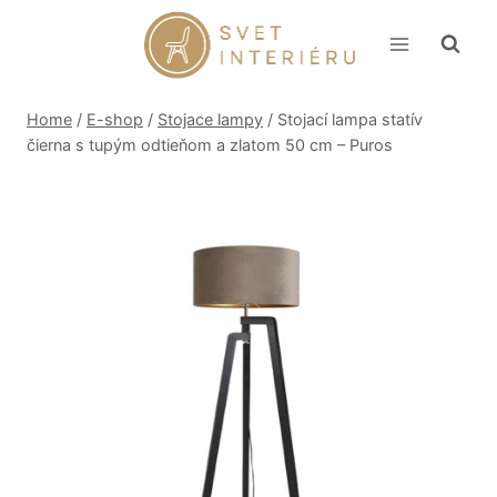
Skip
to
content
Home
/
E-shop
/
Stojace lampy
/
Stojací lampa statív
čierna s tupým odtieňom a zlatom 50 cm – Puros