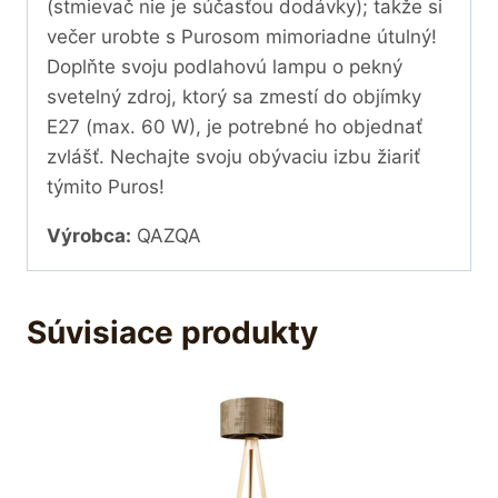
(stmievač nie je súčasťou dodávky); takže si
večer urobte s Purosom mimoriadne útulný!
Doplňte svoju podlahovú lampu o pekný
svetelný zdroj, ktorý sa zmestí do objímky
E27 (max. 60 W), je potrebné ho objednať
zvlášť. Nechajte svoju obývaciu izbu žiariť
týmito Puros!
Výrobca:
QAZQA
Súvisiace produkty