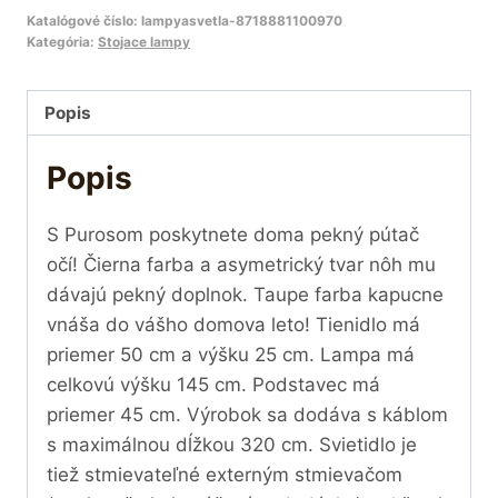
Katalógové číslo:
lampyasvetla-8718881100970
Kategória:
Stojace lampy
Popis
Popis
S Purosom poskytnete doma pekný pútač
očí! Čierna farba a asymetrický tvar nôh mu
dávajú pekný doplnok. Taupe farba kapucne
vnáša do vášho domova leto! Tienidlo má
priemer 50 cm a výšku 25 cm. Lampa má
celkovú výšku 145 cm. Podstavec má
priemer 45 cm. Výrobok sa dodáva s káblom
s maximálnou dĺžkou 320 cm. Svietidlo je
tiež stmievateľné externým stmievačom