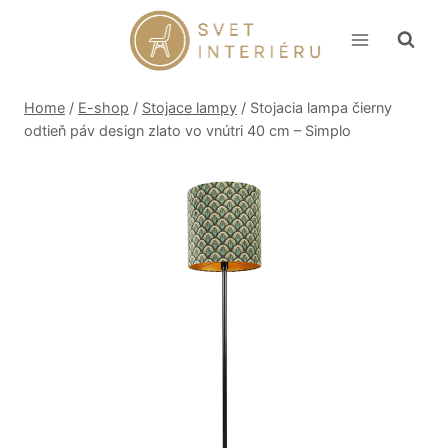
Skip
to
content
Home
/
E-shop
/
Stojace lampy
/
Stojacia lampa čierny
odtieň páv design zlato vo vnútri 40 cm – Simplo