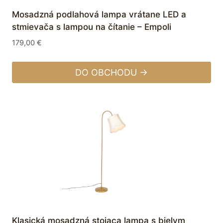
Mosadzná podlahová lampa vrátane LED a
stmievača s lampou na čítanie – Empoli
179,00
€
DO OBCHODU →
Klasická mosadzná stojaca lampa s bielym