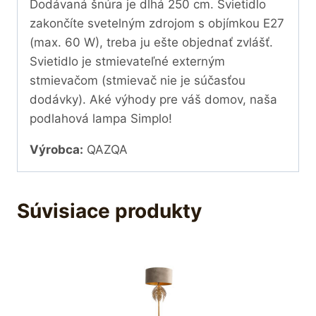
Dodávaná šnúra je dlhá 250 cm. Svietidlo
zakončíte svetelným zdrojom s objímkou E27
(max. 60 W), treba ju ešte objednať zvlášť.
Svietidlo je stmievateľné externým
stmievačom (stmievač nie je súčasťou
dodávky). Aké výhody pre váš domov, naša
podlahová lampa Simplo!
Výrobca:
QAZQA
Súvisiace produkty