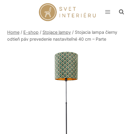
Skip
to
content
Home
/
E-shop
/
Stojace lampy
/
Stojacia lampa čierny
odtieň páv prevedenie nastaviteľné 40 cm – Parte