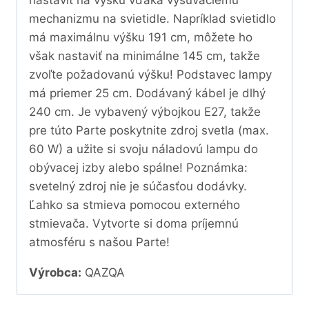
nastaviť na výšku vďaka vysúvaciemu
mechanizmu na svietidle. Napríklad svietidlo
má maximálnu výšku 191 cm, môžete ho
však nastaviť na minimálne 145 cm, takže
zvoľte požadovanú výšku! Podstavec lampy
má priemer 25 cm. Dodávaný kábel je dlhý
240 cm. Je vybavený výbojkou E27, takže
pre túto Parte poskytnite zdroj svetla (max.
60 W) a užite si svoju náladovú lampu do
obývacej izby alebo spálne! Poznámka:
svetelný zdroj nie je súčasťou dodávky.
Ľahko sa stmieva pomocou externého
stmievača. Vytvorte si doma príjemnú
atmosféru s našou Parte!
Výrobca:
QAZQA