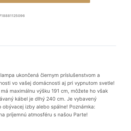
8718881125096
a lampa ukončená čiernym príslušenstvom a
osti vo vašej domácnosti aj pri vypnutom svetle!
lo má maximálnu výšku 191 cm, môžete ho však
ávaný kábel je dlhý 240 cm. Je vybavený
do obývacej izby alebo spálne! Poznámka:
ma príjemnú atmosféru s našou Parte!