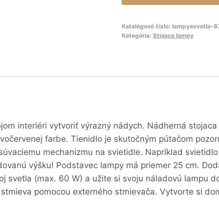
Katalógové číslo:
lampyasvetla-
Kategória:
Stojace lampy
om interiéri vytvoriť výrazný nádych. Nádherná stojac
vočervenej farbe. Tienidlo je skutočným pútačom pozorn
ysúvaciemu mechanizmu na svietidle. Napríklad svietid
adovanú výšku! Podstavec lampy má priemer 25 cm. Dod
roj svetla (max. 60 W) a užite si svoju náladovú lampu 
a stmieva pomocou externého stmievača. Vytvorte si do