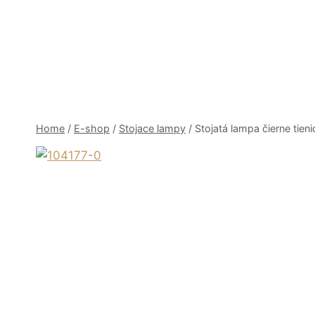
Skip
to
content
Home
/
E-shop
/
Stojace lampy
/
Stojatá lampa čierne tien