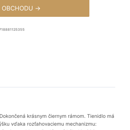
 OBCHODU →
8718881125355
m! Dokončená krásnym čiernym rámom. Tienidlo má
na výšku vďaka rozťahovaciemu mechanizmu: