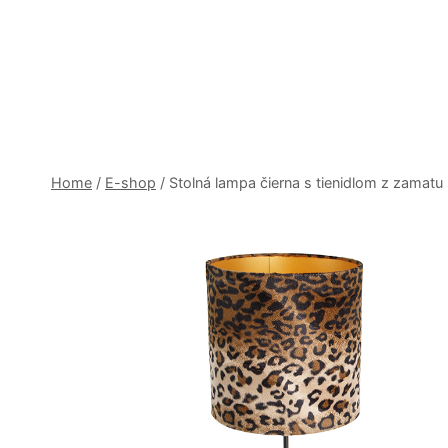
Skip
to
content
Home
/
E-shop
/
Stolná lampa čierna s tienidlom z zamat