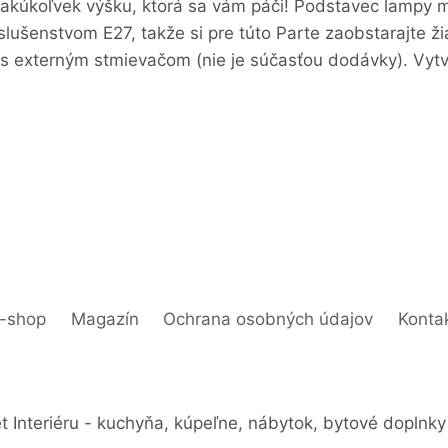
akúkoľvek výšku, ktorá sa vám páči! Podstavec lampy 
lušenstvom E27, takže si pre túto Parte zaobstarajte ži
ť s externým stmievačom (nie je súčasťou dodávky). Vyt
-shop
Magazín
Ochrana osobných údajov
Konta
 Interiéru - kuchyňa, kúpeľne, nábytok, bytové doplnky