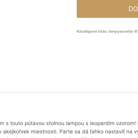
DO
Katalógové číslo:
lampyasvetla-
jem s touto pútavou stolnou lampou s leopardím vzoro
a v akejkoľvek miestnosti. Parte sa dá ľahko nastaviť 