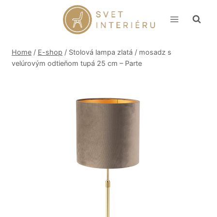
Skip
to
content
Home
/
E-shop
/
Stolová lampa zlatá / mosadz s
velúrovým odtieňom tupá 25 cm – Parte