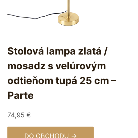
Stolová lampa zlatá /
mosadz s velúrovým
odtieňom tupá 25 cm –
Parte
74,95
€
DO OBCHODU →