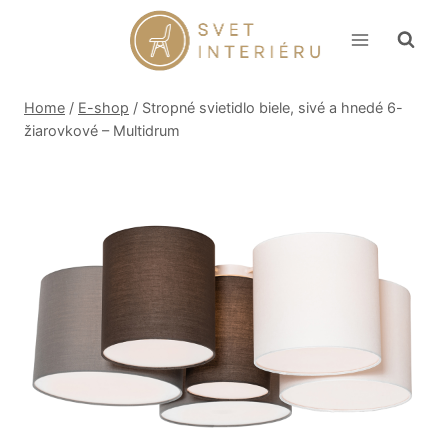
Skip
to
content
Home
/
E-shop
/
Stropné svietidlo biele, sivé a hnedé 6-
žiarovkové – Multidrum