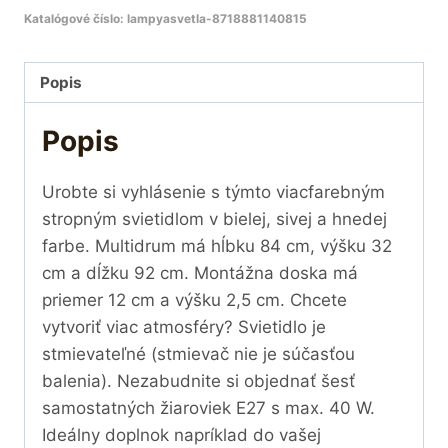
Katalógové číslo:
lampyasvetla-8718881140815
Popis
Popis
Urobte si vyhlásenie s týmto viacfarebným
stropným svietidlom v bielej, sivej a hnedej
farbe. Multidrum má hĺbku 84 cm, výšku 32
cm a dĺžku 92 cm. Montážna doska má
priemer 12 cm a výšku 2,5 cm. Chcete
vytvoriť viac atmosféry? Svietidlo je
stmievateľné (stmievač nie je súčasťou
balenia). Nezabudnite si objednať šesť
samostatných žiaroviek E27 s max. 40 W.
Ideálny doplnok napríklad do vašej