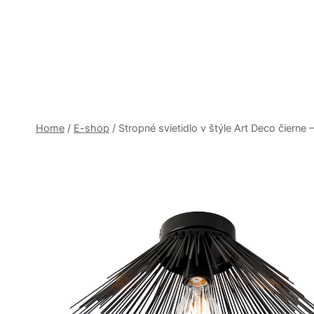
Skip
to
content
Home
/
E-shop
/
Stropné svietidlo v štýle Art Deco čierne