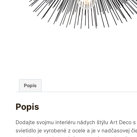
Popis
Popis
Dodajte svojmu interiéru nádych štýlu Art Deco 
svietidlo je vyrobené z ocele a je v nadčasovej 