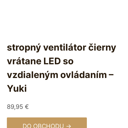
stropný ventilátor čierny
vrátane LED so
vzdialeným ovládaním –
Yuki
89,95
€
DO OBCHODU →