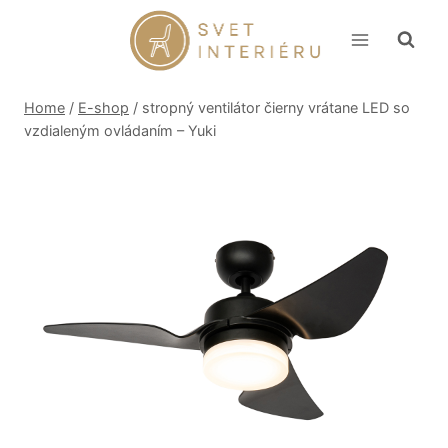
Skip
to
content
Home
/
E-shop
/
stropný ventilátor čierny vrátane LED so
vzdialeným ovládaním – Yuki