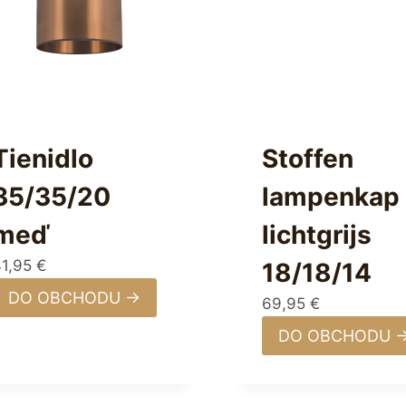
Tienidlo
Stoffen
35/35/20
lampenkap
meď
lichtgrijs
41,95
€
18/18/14
DO OBCHODU →
69,95
€
DO OBCHODU 