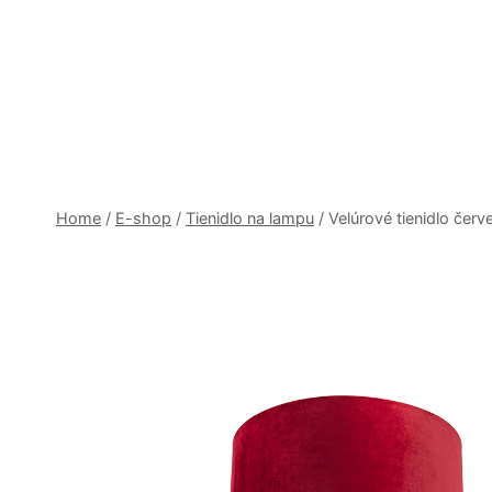
Skip
to
content
Home
/
E-shop
/
Tienidlo na lampu
/
Velúrové tienidlo čer