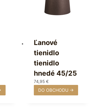
Ľanové
tienidlo
tienidlo
hnedé 45/25
74,95
€
→
DO OBCHODU →