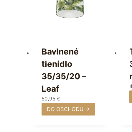
Bavlnené
tienidlo
35/35/20 –
Leaf
50,95
€
DO OBCHODU →