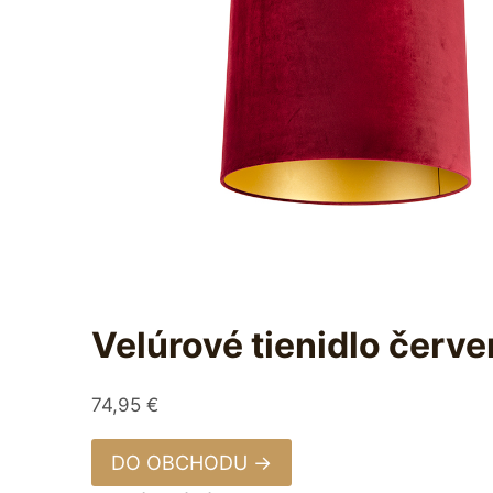
Velúrové tienidlo červ
74,95
€
DO OBCHODU →