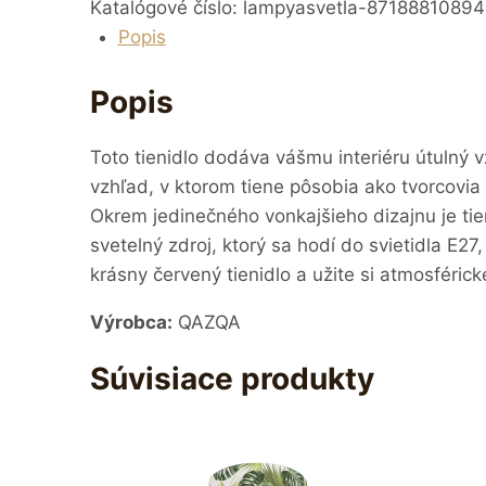
Katalógové číslo:
lampyasvetla-87188810894
Popis
Popis
Toto tienidlo dodáva vášmu interiéru útulný 
vzhľad, v ktorom tiene pôsobia ako tvorcovia 
Okrem jedinečného vonkajšieho dizajnu je tie
svetelný zdroj, ktorý sa hodí do svietidla E2
krásny červený tienidlo a užite si atmosférick
Výrobca:
QAZQA
Súvisiace produkty