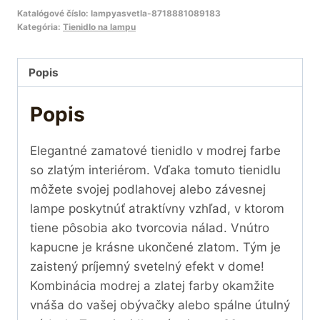
Katalógové číslo:
lampyasvetla-8718881089183
Kategória:
Tienidlo na lampu
Popis
Popis
Elegantné zamatové tienidlo v modrej farbe
so zlatým interiérom. Vďaka tomuto tienidlu
môžete svojej podlahovej alebo závesnej
lampe poskytnúť atraktívny vzhľad, v ktorom
tiene pôsobia ako tvorcovia nálad. Vnútro
kapucne je krásne ukončené zlatom. Tým je
zaistený príjemný svetelný efekt v dome!
Kombinácia modrej a zlatej farby okamžite
vnáša do vašej obývačky alebo spálne útulný