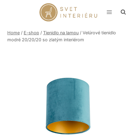
Skip
to
content
Home
/
E-shop
/
Tienidlo na lampu
/
Velúrové tienidlo
modré 20/20/20 so zlatým interiérom