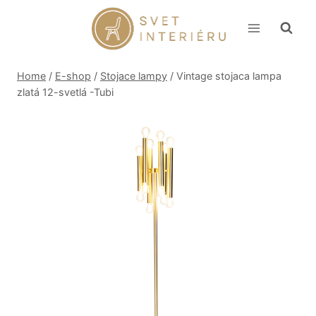
Skip
to
content
Home
/
E-shop
/
Stojace lampy
/
Vintage stojaca lampa
zlatá 12-svetlá -Tubi