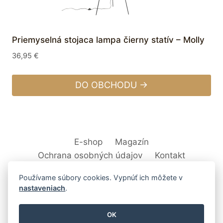
Priemyselná stojaca lampa čierny statív – Molly
36,95
€
DO OBCHODU →
E-shop
Magazín
Ochrana osobných údajov
Kontakt
Používame súbory cookies. Vypnúť ich môžete v
nastaveniach
.
© 2026 Svet Interiéru - kuchyňa, kúpeľne,
OK
nábytok, bytové doplnky a dekorácie