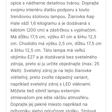
opice s nádherne detailnou tvárou. Doprajte
svojmu interiéru ďalšiu podporu s touto
trendovou stolovou lampou. Žiarovka Aap
Hale váži 1,6 kilogramu a je dodávaná s
káblom (200 cm) a zástrčkou s vypínačom.
Má dĺžku 17,5 cm, výšku 41 cm a šírku 12,5
cm. Chodidlo má výšku 2,5 cm, dĺžku 17,5 cm
a šírku 12,5 cm. Táto lampa má veľkú
objímku E27 a je dodávaná bez svetelného
zdroja, preto si ju určite objednajte (max. 25
Watt). Svetelný zdroj je na tejto žiarovke
viditeľný, preto zvoľte nápadný variant,
napríklad svetelný zdroj s LED vláknami.
Môžete tiež stlmiť lampu externým
stmievačom pre ešte väčšiu atmosféru.
Doprajte jej pekné miesto napríklad na
príborníku alebo príručnom stolíku. Stolová