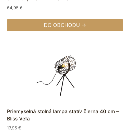
64,95
€
DO OBCHODU →
Priemyselná stolná lampa statív čierna 40 cm –
Bliss Vefa
17,95
€