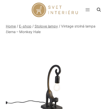
Skip
to
content
Home
/
E-shop
/
Stolove lampy
/
Vintage stolná lampa
čierna – Monkey Hale