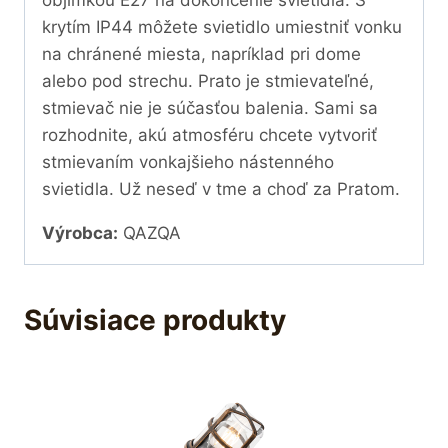
objímkou E27 na dokončenie svietidla. S
krytím IP44 môžete svietidlo umiestniť vonku
na chránené miesta, napríklad pri dome
alebo pod strechu. Prato je stmievateľné,
stmievač nie je súčasťou balenia. Sami sa
rozhodnite, akú atmosféru chcete vytvoriť
stmievaním vonkajšieho nástenného
svietidla. Už neseď v tme a choď za Pratom.
Výrobca:
QAZQA
Súvisiace produkty