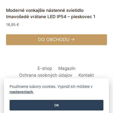
Moderné vonkajšie nástenné svietidlo
tmavošedé vrátane LED IP54 – pieskovec 1
18,95
€
DO OBCHODU →
E-shop
Magazín
Ochrana osobných údajov
Kontakt
Používame súbory cookies. Vypnúť ich môžete v
nastaveniach
.
© 2026 Svet Interiéru - kuchyňa, kúpeľne,
OK
nábytok, bytové doplnky a dekorácie