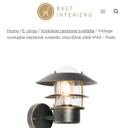
Skip
to
content
Home
/
E-shop
/
Vonkajsie nastenne svietidla
/
Vintage
vonkajšie nástenné svietidlo starožitné zlaté IP44 – Prato