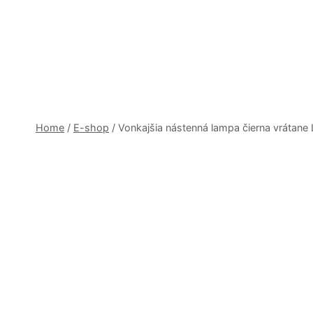
Skip
to
content
Home
/
E-shop
/
Vonkajšia nástenná lampa čierna vrátan