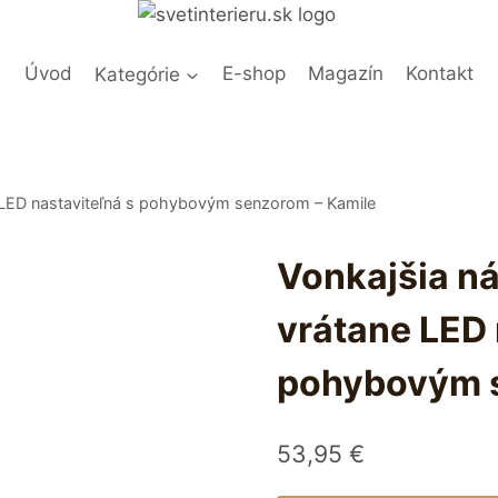
Úvod
Kategórie
E-shop
Magazín
Kontakt
e LED nastaviteľná s pohybovým senzorom – Kamile
Vonkajšia n
vrátane LED 
pohybovým s
53,95
€