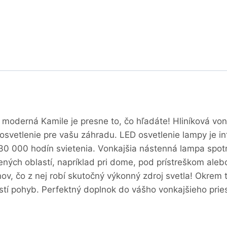
 moderná Kamile je presne to, čo hľadáte! Hliníková vo
osvetlenie pre vašu záhradu. LED osvetlenie lampy je in
30 000 hodín svietenia. Vonkajšia nástenná lampa spotr
nených oblastí, napríklad pri dome, pod prístreškom al
ov, čo z nej robí skutočný výkonný zdroj svetla! Okre
stí pohyb. Perfektný doplnok do vášho vonkajšieho pries