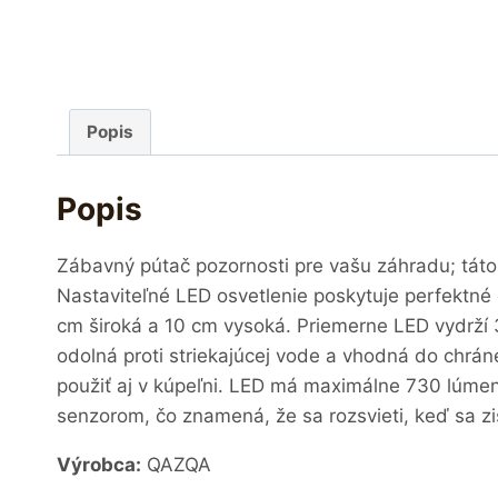
Popis
Popis
Zábavný pútač pozornosti pre vašu záhradu; táto
Nastaviteľné LED osvetlenie poskytuje perfektné 
cm široká a 10 cm vysoká. Priemerne LED vydrží 
odolná proti striekajúcej vode a vhodná do chrá
použiť aj v kúpeľni. LED má maximálne 730 lúmen
senzorom, čo znamená, že sa rozsvieti, keď sa zi
Výrobca:
QAZQA