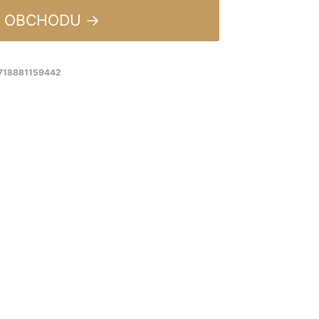
 OBCHODU →
8718881159442