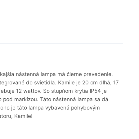
nkajšia nástenná lampa má čierne prevedenie.
tegrované do svietidla. Kamile je 20 cm dlhá, 17
ebuje 12 wattov. So stupňom krytia IP54 je
ebo pod markízou. Táto nástenná lampa sa dá
m toho je táto lampa vybavená pohybovým
toru, Kamile!