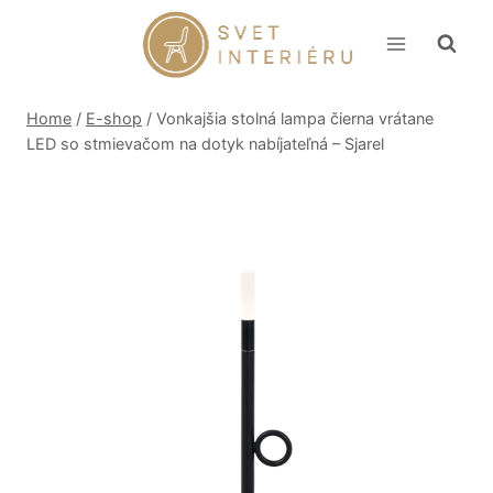
Skip
to
content
Home
/
E-shop
/
Vonkajšia stolná lampa čierna vrátane
LED so stmievačom na dotyk nabíjateľná – Sjarel