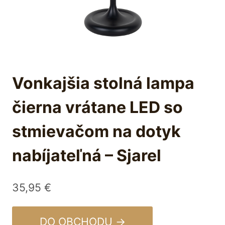
Vonkajšia stolná lampa
čierna vrátane LED so
stmievačom na dotyk
nabíjateľná – Sjarel
35,95
€
DO OBCHODU →