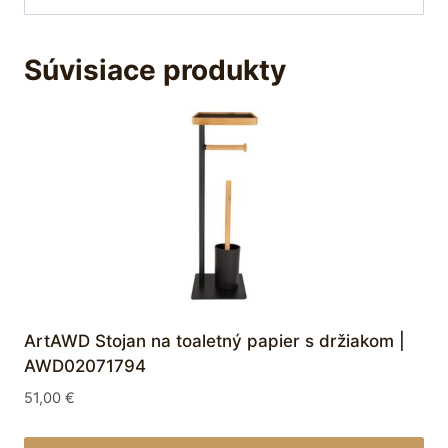
Súvisiace produkty
ArtAWD Stojan na toaletný papier s držiakom |
AWD02071794
51,00
€