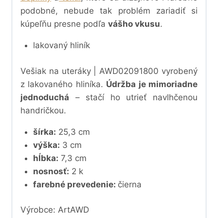
podobné, nebude tak problém zariadiť si
kúpeľňu presne podľa
vášho vkusu
.
lakovaný hliník
Vešiak na uteráky | AWD02091800 vyrobený
z lakovaného hliníka.
Údržba je mimoriadne
jednoduchá
– stačí ho utrieť navlhčenou
handričkou.
šírka:
25,3 cm
výška:
3 cm
hĺbka:
7,3 cm
nosnosť:
2 k
farebné prevedenie:
čierna
Výrobce: ArtAWD