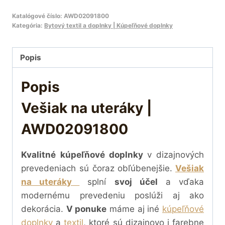
Katalógové číslo:
AWD02091800
Kategória:
Bytový textil a doplnky | Kúpeľňové doplnky
Popis
Popis
Vešiak na uteráky |
AWD02091800
Kvalitné
kúpeľňové doplnky
v dizajnových
prevedeniach sú čoraz obľúbenejšie.
Vešiak
na uteráky
splní
svoj účel
a vďaka
modernému prevedeniu poslúži aj ako
dekorácia.
V ponuke
máme aj iné
kúpeľňové
doplnky
a
textil
, ktoré sú dizajnovo i farebne