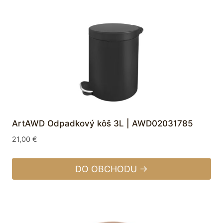
ArtAWD Odpadkový kôš 3L | AWD02031785
21,00
€
DO OBCHODU →