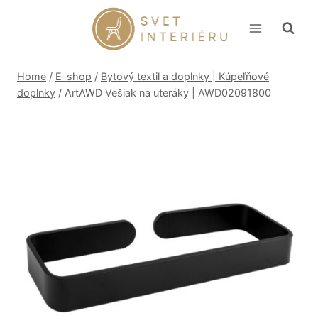
Skip
to
content
Home
/
E-shop
/
Bytový textil a doplnky | Kúpeľňové
doplnky
/
ArtAWD Vešiak na uteráky | AWD02091800