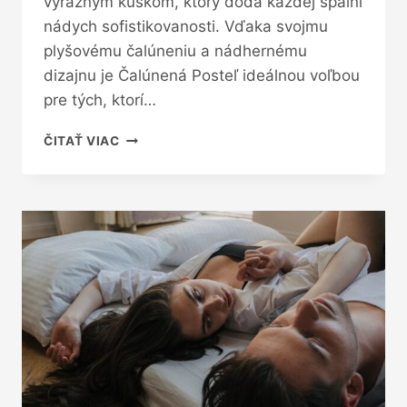
výrazným kúskom, ktorý dodá každej spálni
nádych sofistikovanosti. Vďaka svojmu
plyšovému čalúneniu a nádhernému
dizajnu je Čalúnená Posteľ ideálnou voľbou
pre tých, ktorí…
NÁDHERNÁ
ČITAŤ VIAC
ČALÚNENÁ
POSTEĽ
PRE
VÁŠE
SPÁLNE