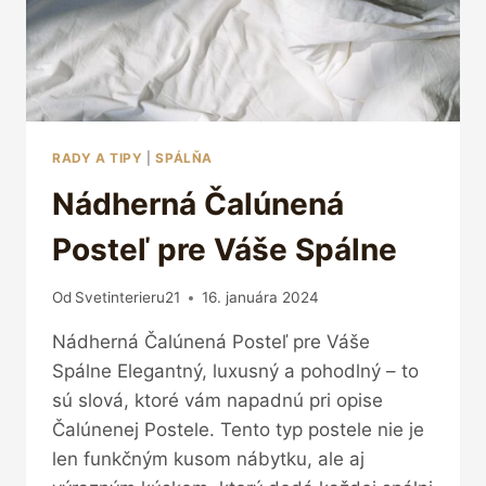
RADY A TIPY
|
SPÁLŇA
Nádherná Čalúnená
Posteľ pre Váše Spálne
Od
Svetinterieru21
16. januára 2024
Nádherná Čalúnená Posteľ pre Váše
Spálne Elegantný, luxusný a pohodlný – to
sú slová, ktoré vám napadnú pri opise
Čalúnenej Postele. Tento typ postele nie je
len funkčným kusom nábytku, ale aj