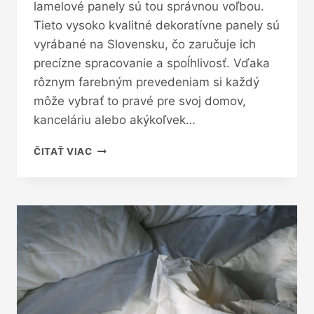
lamelové panely sú tou správnou voľbou.
Tieto vysoko kvalitné dekoratívne panely sú
vyrábané na Slovensku, čo zaručuje ich
precízne spracovanie a spoĺhlivosť. Vďaka
rôznym farebným prevedeniam si každý
môže vybrať to pravé pre svoj domov,
kanceláriu alebo akýkoľvek…
3D
ČITAŤ VIAC
LAMELY
–
DOKONALÝ
ŠTÝLOVÝ
A
FUNKČNÝ
DOPLNOK
PRE
VAŠE
STENY