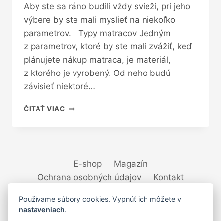
Aby ste sa ráno budili vždy svieži, pri jeho
výbere by ste mali myslieť na niekoľko
parametrov. Typy matracov Jedným
z parametrov, ktoré by ste mali zvážiť, keď
plánujete nákup matraca, je materiál,
z ktorého je vyrobený. Od neho budú
závisieť niektoré…
KONIEC
ČITAŤ VIAC
ZLÉHO
SPÁNKU:
5
KROKOV
NA
E-shop
Magazín
VÝBER
Ochrana osobných údajov
Kontakt
MATRACOV,
KTORÉ
Používame súbory cookies. Vypnúť ich môžete v
VÁM
nastaveniach
.
POMÔŽU
ZLEPŠIŤ