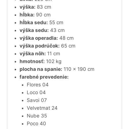
výška:
83 cm
hĺbka:
90 cm
hĺbka sedu:
55 cm
výška sedu:
43 cm
výška operadla:
48 cm
výška podrúčok:
65 cm
výška nôh:
11 cm
hmotnosť:
102 kg
plocha na spanie:
110 x 190 cm
farebné prevedenie:
Flores 04
Loco 04
Savoi 07
Velvetmat 24
Nube 35
Poco 40