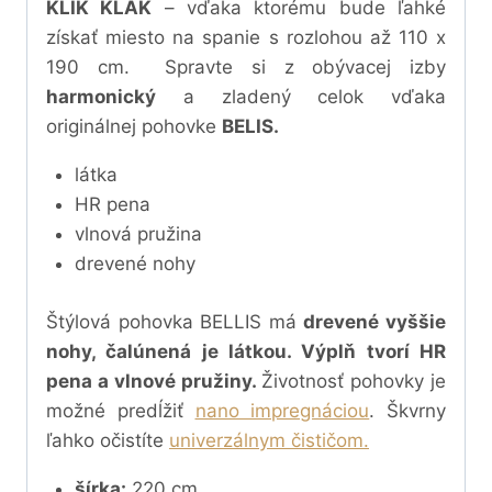
KLIK KLAK
– vďaka ktorému bude ľahké
získať miesto na spanie s rozlohou až 110 x
190 cm
.
Spravte si z obývacej izby
harmonický
a zladený celok vďaka
originálnej pohovke
BELIS.
látka
HR pena
vlnová pružina
drevené nohy
Štýlová pohovka BELLIS má
drevené vyššie
nohy, čalúnená je látkou. Výplň tvorí HR
pena a vlnové pružiny.
Životnosť pohovky
je
možné predĺžiť
nano impregnáciou
. Škvrny
ľahko očistíte
univerzálnym čističom.
šírka:
220 cm