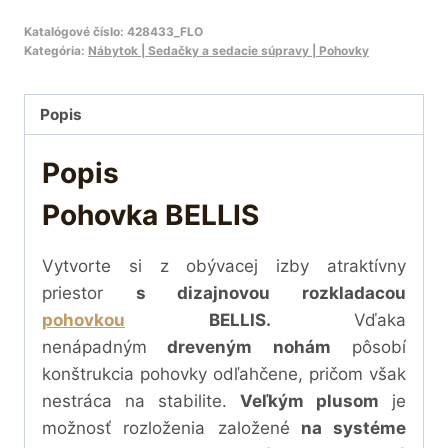
Katalógové číslo:
428433_FLO
Kategória:
Nábytok | Sedačky a sedacie súpravy | Pohovky
Popis
Popis
Pohovka BELLIS
Vytvorte si z obývacej izby atraktívny
priestor
s dizajnovou rozkladacou
pohovkou
BELLIS.
Vďaka
nenápadným
dreveným nohám
pôsobí
konštrukcia pohovky odľahčene, pričom však
nestráca na stabilite.
Veľkým plusom
je
možnosť rozloženia
založené
na systéme