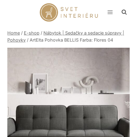
Skip
to
content
Home
/
E-shop
/
Nábytok | Sedačky a sedacie súpravy |
Pohovky
/
ArtElta Pohovka BELLIS Farba: Flores 04