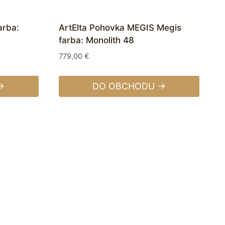
arba:
ArtElta Pohovka MEGIS Megis
farba: Monolith 48
779,00
€
→
DO OBCHODU →