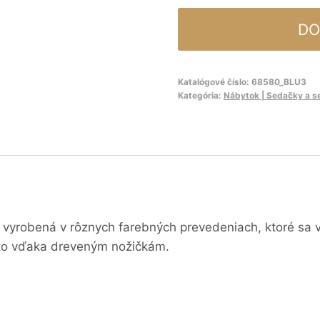
DO
Katalógové číslo:
68580_BLU3
Kategória:
Nábytok | Sedačky a s
e vyrobená v rôznych farebných prevedeniach, ktoré sa
a to vďaka dreveným nožičkám.