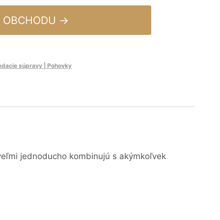
 OBCHODU →
edacie súpravy | Pohovky
 veľmi jednoducho kombinujú s akýmkoľvek