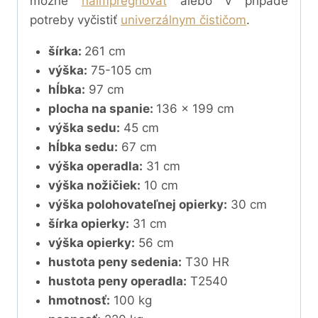
možné
naimpregnovať
alebo v prípade
potreby vyčistiť
univerzálnym čističom
.
šírka:
261 cm
výška:
75-105 cm
hĺbka:
97 cm
plocha na spanie:
136 x 199 cm
výška sedu:
45 cm
hĺbka sedu:
67 cm
výška operadla:
31 cm
výška nožičiek:
10 cm
výška polohovateľnej opierky:
30 cm
šírka opierky:
31 cm
výška opierky:
56 cm
hustota peny sedenia:
T30 HR
hustota peny operadla:
T2540
hmotnosť:
100 kg