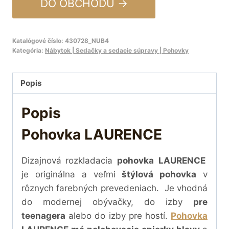
DO OBCHODU →
Katalógové číslo:
430728_NUB4
Kategória:
Nábytok | Sedačky a sedacie súpravy | Pohovky
Popis
Popis
Pohovka LAURENCE
Dizajnová
rozkladacia
pohovka
LAURENCE
je originálna a veľmi
štýlová pohovka
v
rôznych farebných prevedeniach. Je vhodná
do modernej obývačky, do izby
pre
teenagera
alebo do izby pre hostí.
Pohovka