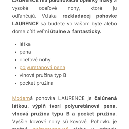
LAURENCE má polohovacie opierky hlavy
a
vysoké oceľové nohy, ktoré ju
odľahčujú.
Vďaka
rozkladacej pohovke
LAURENCE
sa budete vo vašom byte alebo
dome cítiť veľmi
útulne a fantasticky.
látka
pena
oceľové nohy
polyuretánová pena
vlnová pružina typ B
pocket pružina
Modern
á pohovka
LAURENCE je
čalúnená
látkou, výplň tvorí polyuretánová pena,
vlnová pružina typu B a pocket pružina
.
Vyššie kovové nohy sú kovové. Pohovku je