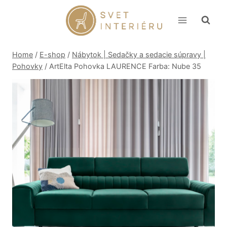
Skip
to
content
Home
/
E-shop
/
Nábytok | Sedačky a sedacie súpravy |
Pohovky
/
ArtElta Pohovka LAURENCE Farba: Nube 35