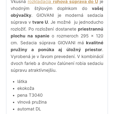
Vkusná
rozkladacia
rohová súprava do U
je
vhodným štýlovým doplnkom do
vašej
obývačky
. GIOVANI je moderná sedacia
súprava v
tvare U
. Je možné ju jednoducho
rozložiť. Po rozložení dostanete
priestrannú
plochu na spanie
o rozmeroch 295 x 120
cm. Sedacia súprava GIOVANI má
kvalitné
pružiny a ponúka aj úložný priestor
.
Vyrobená je v ľavom prevedení. V kombinácií
dvoch farieb a druhov čalúnení robia sedaciu
súpravu atraktívnejšiu.
látka
ekokoža
pena T3040
vlnová pružina
automat DL