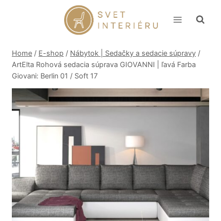
Skip
to
content
Home
/
E-shop
/
Nábytok | Sedačky a sedacie súpravy
/
ArtElta Rohová sedacia súprava GIOVANNI | ľavá Farba
Giovani: Berlin 01 / Soft 17