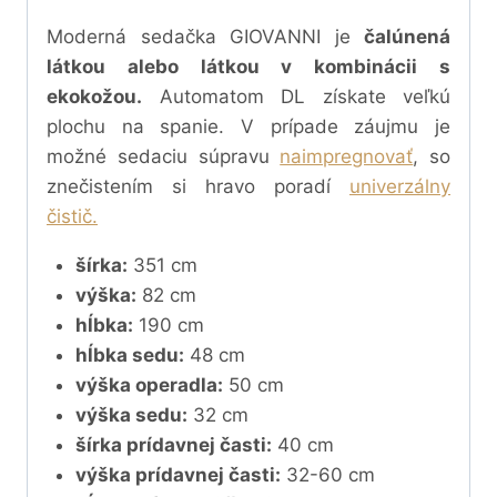
Moderná sedačka GIOVANNI je
čalúnená
látkou alebo látkou v kombinácii s
ekokožou.
Automatom DL získate veľkú
plochu na spanie.
V prípade záujmu je
možné sedaciu súpravu
naimpregnovať
, so
znečistením si hravo poradí
univerzálny
čistič.
šírka:
351 cm
výška:
82 cm
hĺbka:
190 cm
hĺbka sedu:
48 cm
výška operadla:
50 cm
výška sedu:
32 cm
šírka prídavnej časti:
40 cm
výška prídavnej časti:
32-60 cm