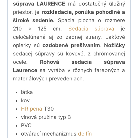
súprava LAURENCE
má dostatočný úložný
priestor, je
rozkladacia, ponúka pohodlné a
široké sedenie.
Spacia plocha o rozmere
210 x 125 cm.
Sedacia súprava
je
celočalúnená aj zo zadnej strany. Lakťové
opierky sú
ozdobené prešívaním
.
Nožičky
sedacej súpravy sú kovové, z chrómovanej
ocele.
Rohová sedacia súprava
Laurence
sa vyrába v rôznych farebných a
materiálových prevedeniach.
látka
kov
HR pena
T30
vlnová pružina typ B
PVC
otvárací mechanizmus
delfín