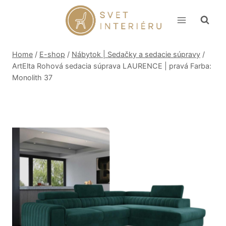
Skip
to
content
Home
/
E-shop
/
Nábytok | Sedačky a sedacie súpravy
/
ArtElta Rohová sedacia súprava LAURENCE | pravá Farba:
Monolith 37