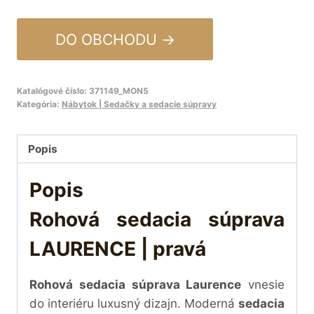
DO OBCHODU →
Katalógové číslo:
371149_MON5
Kategória:
Nábytok | Sedačky a sedacie súpravy
Popis
Popis
Rohová sedacia súprava
LAURENCE | pravá
Rohová sedacia súprava Laurence
vnesie
do interiéru luxusný dizajn. Moderná
sedacia