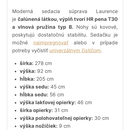
Moderná sedacia súprava Laurence
je
čalúnená látkou, výplň tvorí HR pena T30
a vlnová pružina typ B.
Nohy sú kovové,
poskytujú dostatočnú stabilitu. Sedačku
je
možné
naimpregnovať
alebo v prípade
potreby vyčistiť
univerzálnym čističom
.
šírka:
278 cm
výška:
92 cm
hĺbka:
205 cm
výška sedu:
45 cm
hĺbka sedu:
56 cm
výška lakťovej opierky:
46 cm
šírka opierky:
31 cm
výška polohovateľnej opierky:
30 cm
výška nožičiek:
9 cm