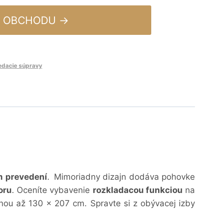
 OBCHODU →
edacie súpravy
m prevedení
.
Mimoriadny dizajn dodáva pohovke
oru
.
Oceníte
vybavenie
rozkladacou funkciou
na
ohou až 130 x 207 cm
.
Spravte si z obývacej izby