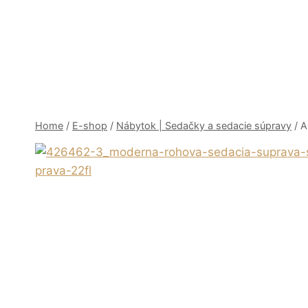
Skip
to
content
Home
/
E-shop
/
Nábytok | Sedačky a sedacie súpravy
/
A