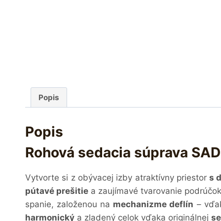
Popis
Popis
Rohová sedacia súprava SAD
Vytvorte si z obývacej izby atraktívny priestor
s 
pútavé prešitie
a zaujímavé tvarovanie podrúčok
spanie, založenou na
mechanizme deflín
– vďak
harmonický
a zladený celok vďaka originálnej
se