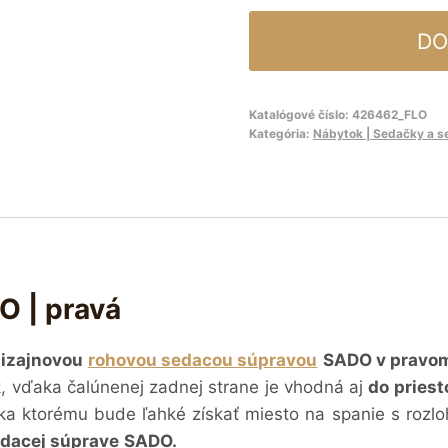
DO
Katalógové číslo:
426462_FLO
Kategória:
Nábytok | Sedačky a s
O | pravá
dizajnovou
rohovou sedacou súpravou
SADO
v pravo
, vďaka čalúnenej zadnej strane je vhodná aj
do priest
a ktorému bude ľahké získať miesto na spanie s rozl
dacej súprave
SADO.