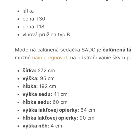
látka
pena T30
pena T18
vlnová pružina typ B
Moderná čalúnená sedačka SADO je
čalúnená l
možné
naimpregnovať
, na odstraňovanie škvŕn 
šírka:
272 cm
výška:
95 cm
hĺbka:
192 cm
výška sedu:
41 cm
hĺbka sedu:
60 cm
výška lakťovej opierky:
64 cm
hĺbka lakťovej opierky:
90 cm
výška nôh:
4 cm