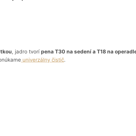
átkou
, jadro tvorí
pena T30 na sedení a T18 na operadl
ponúkame
univerzálny čistič
.