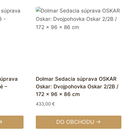
súprava
Dolmar Sedacia súprava OSKAR
é –
Oskar: Dvojpohovka Oskar 2/2B /
172 x 96 x 86 cm
433,00
€
→
DO OBCHODU →