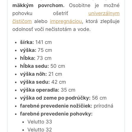
mäkkým povrchom.
Osobitne je možné
pohovku ošetriť
univerzálnym
čističom
alebo
impregnáciou
, ktorá zlepšuje
odolnosť voči nečistotám a vode.
šírka:
141 cm
výška:
75 cm
hĺbka:
73 cm
hĺbka sedu:
50 cm
výška nôh:
21 cm
výška sedu:
42 cm
výška operadla:
35 cm
výška od zeme po podrúčky:
56 cm
farebné prevedenie nožičiek:
prírodná
farebné prevedenie pohovky:
Velutto 33
Velutto 32