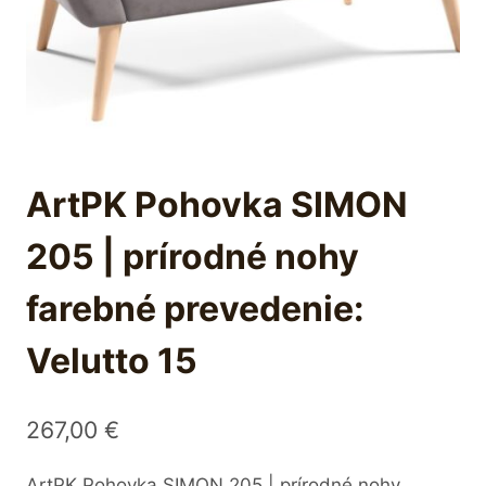
ArtPK Pohovka SIMON
205 | prírodné nohy
farebné prevedenie:
Velutto 15
267,00
€
ArtPK Pohovka SIMON 205 | prírodné nohy