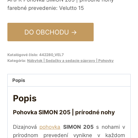
farebné prevedenie: Velutto 15
DO OBCHODU →
Katalógové číslo:
442280_VEL7
Kategória:
Nábytok | Sedačky a sedacie súpravy | Pohovky
Popis
Popis
Pohovka SIMON 205 | prírodné nohy
Dizajnová
pohovka
SIMON 205
s nohami v
prírodnom prevedení vynikne v každom