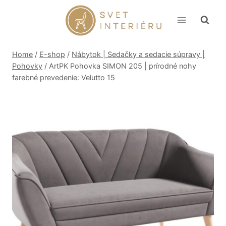
Skip
to
content
Home
/
E-shop
/
Nábytok | Sedačky a sedacie súpravy |
Pohovky
/
ArtPK Pohovka SIMON 205 | prírodné nohy
farebné prevedenie: Velutto 15