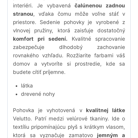
interiéri. Je vybavená
čalúnenou zadnou
stranou
, vďaka čomu môže voľne stáť v
priestore. Sedenie pohovky je vyrobené z
vlnovej pružiny, ktorá zaisťuje dostatočný
komfort pri sedení.
Kvalitné spracovanie
zabezpečuje dlhodobý zachovanie
rovnakého vzhľadu. Rozžiarite farbami váš
domov a vytvoríte si prostredie, kde sa
budete cítiť príjemne.
látka
drevené nohy
Pohovka je vyhotovená v
kvalitnej látke
Velutto. P
atrí medzi velúrové tkaniny. Ide o
textíliu pripomínajúcu plyš s krátkym vlasom,
ktorá sa vyznačuje zamatovo
jemným a