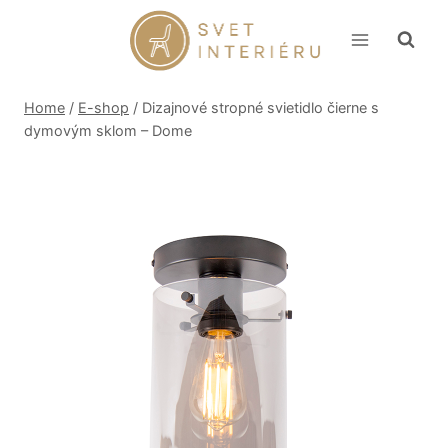
Skip
to
content
Home
/
E-shop
/
Dizajnové stropné svietidlo čierne s
dymovým sklom – Dome