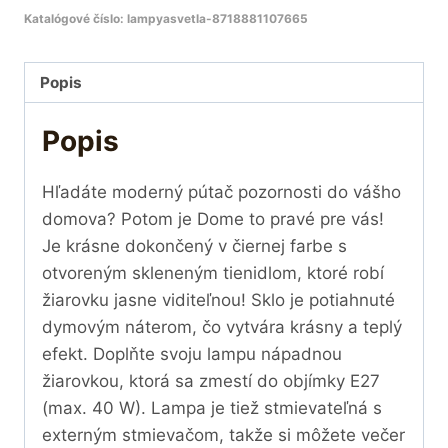
Katalógové číslo:
lampyasvetla-8718881107665
Popis
Popis
Hľadáte moderný pútač pozornosti do vášho
domova? Potom je Dome to pravé pre vás!
Je krásne dokončený v čiernej farbe s
otvoreným skleneným tienidlom, ktoré robí
žiarovku jasne viditeľnou! Sklo je potiahnuté
dymovým náterom, čo vytvára krásny a teplý
efekt. Doplňte svoju lampu nápadnou
žiarovkou, ktorá sa zmestí do objímky E27
(max. 40 W). Lampa je tiež stmievateľná s
externým stmievačom, takže si môžete večer