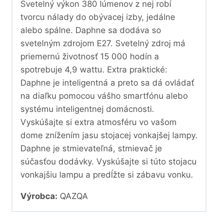
Svetelný výkon 380 lúmenov z nej robí
tvorcu nálady do obývacej izby, jedálne
alebo spálne. Daphne sa dodáva so
svetelným zdrojom E27. Svetelný zdroj má
priemernú životnosť 15 000 hodín a
spotrebuje 4,9 wattu. Extra praktické:
Daphne je inteligentná a preto sa dá ovládať
na diaľku pomocou vášho smartfónu alebo
systému inteligentnej domácnosti.
Vyskúšajte si extra atmosféru vo vašom
dome znížením jasu stojacej vonkajšej lampy.
Daphne je stmievateľná, stmievač je
súčasťou dodávky. Vyskúšajte si túto stojacu
vonkajšiu lampu a predĺžte si zábavu vonku.
Výrobca:
QAZQA