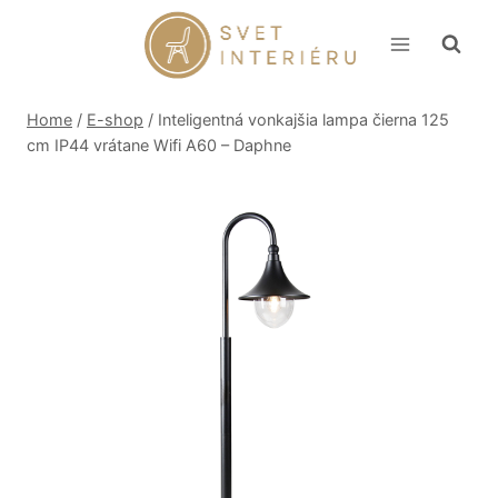
Skip
to
content
Home
/
E-shop
/
Inteligentná vonkajšia lampa čierna 125
cm IP44 vrátane Wifi A60 – Daphne