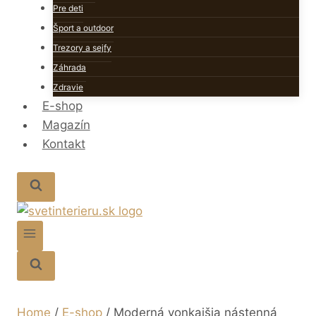
Pre deti
Šport a outdoor
Trezory a sejfy
Záhrada
Zdravie
E-shop
Magazín
Kontakt
Home
/
E-shop
/
Moderná vonkajšia nástenná