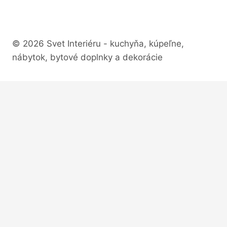
© 2026 Svet Interiéru - kuchyňa, kúpeľne,
nábytok, bytové doplnky a dekorácie
Úvod
Toggle
Kategórie
child
Auto-moto
menu
Aku-metly
Aku náradie
Biela technika
Bytový textil
Bodové a LED svetlá
Bytové dekorácie
Bytové doplnky a dekorácie
Čerpadlá