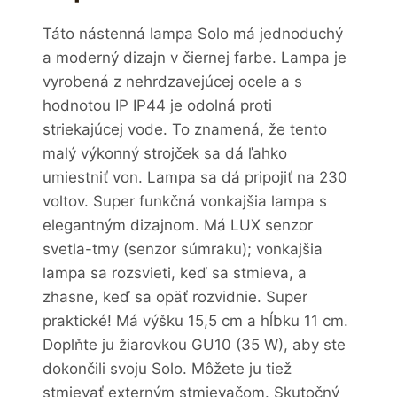
Táto nástenná lampa Solo má jednoduchý
a moderný dizajn v čiernej farbe. Lampa je
vyrobená z nehrdzavejúcej ocele a s
hodnotou IP IP44 je odolná proti
striekajúcej vode. To znamená, že tento
malý výkonný strojček sa dá ľahko
umiestniť von. Lampa sa dá pripojiť na 230
voltov. Super funkčná vonkajšia lampa s
elegantným dizajnom. Má LUX senzor
svetla-tmy (senzor súmraku); vonkajšia
lampa sa rozsvieti, keď sa stmieva, a
zhasne, keď sa opäť rozvidnie. Super
praktické! Má výšku 15,5 cm a hĺbku 11 cm.
Doplňte ju žiarovkou GU10 (35 W), aby ste
dokončili svoju Solo. Môžete ju tiež
stmievať externým stmievačom. Skutočný