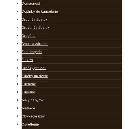
Domácnosť
Doplnky do kancelárie
Drobný nábytok
Drevený nábytok
Drogéria
Dvere a zárubne
Eko drogéria
Elektro
Hračky pre deti
Kľučky na dvere
Kuchyne
Kúpeľne
Malý nábytok
Matrace
Obývacie izby
Osvetlenie