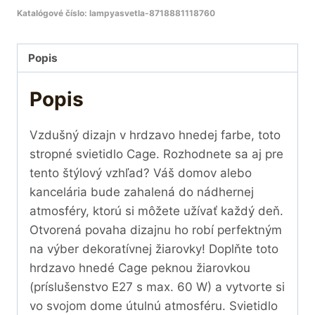
Katalógové číslo:
lampyasvetla-8718881118760
Popis
Popis
Vzdušný dizajn v hrdzavo hnedej farbe, toto
stropné svietidlo Cage. Rozhodnete sa aj pre
tento štýlový vzhľad? Váš domov alebo
kancelária bude zahalená do nádhernej
atmosféry, ktorú si môžete užívať každý deň.
Otvorená povaha dizajnu ho robí perfektným
na výber dekoratívnej žiarovky! Doplňte toto
hrdzavo hnedé Cage peknou žiarovkou
(príslušenstvo E27 s max. 60 W) a vytvorte si
vo svojom dome útulnú atmosféru. Svietidlo