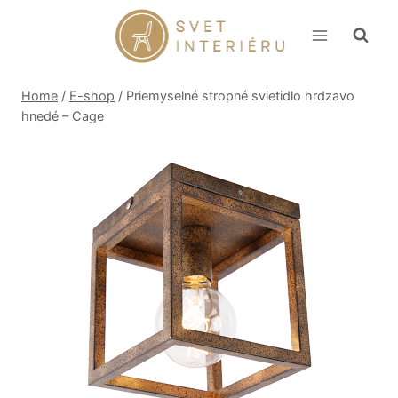
Skip
to
content
Home
/
E-shop
/
Priemyselné stropné svietidlo hrdzavo
hnedé – Cage