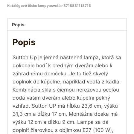
Katalógové číslo:
lampyasvetla-8718881118715
Popis
Popis
Sutton Up je jemná nástenná lampa, ktorá sa
dokonale hodí k predným dverám alebo k
záhradnému domčeku. Je to tiež skvelý
doplnok do kúpeľne, napríklad vedľa zrkadla.
Kombinácia skla s čiernou nerezovou oceľou
dodá vašim dverám alebo kúpeľni pekný
vzhľad. Sutton UP má hĺbku 23,6 cm, výšku
31,3 cm a dĺžku 17 cm. Montážna doska má
výšku 12 cm a dĺžku 9 cm. Lampa sa dá
doplniť žiarovkou s objímkou E27 (100 W),