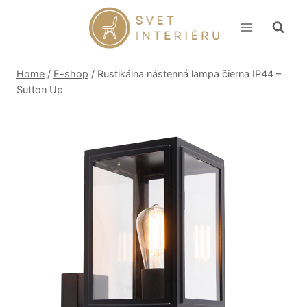
Skip
to
content
Home
/
E-shop
/
Rustikálna nástenná lampa čierna IP44 –
Sutton Up