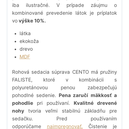
iba ilustračné. V prípade záujmu o
kombinované prevedenie látok je príplatok
vo
výške 10%.
látka
ekokoža
drevo
MDF
Rohová sedacia súprava CENTO má pružiny
FALISTE, ktoré v kombinácii s
polyuretánovou penou
zabezpečujú
pohodlné sedenie.
Pena zaručí
mäkkosť a
pohodlie
pri používaní.
Kvalitné drevené
nohy
tvoria veľmi stabilnú základňu pre
sedačku.
Pred používaním
odporúčame
naimpregnovať.
Čistenie je