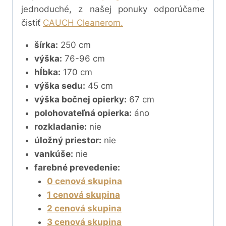
jednoduché, z našej ponuky odporúčame
čistiť
CAUCH Cleanerom.
šírka:
250 cm
výška:
76-96 cm
hĺbka:
170 cm
výška sedu:
45 cm
výška bočnej opierky:
67 cm
polohovateľná opierka:
áno
rozkladanie:
nie
úložný priestor:
nie
vankúše:
nie
farebné prevedenie:
0 cenová skupina
1 cenová skupina
2 cenová skupina
3 cenová skupina