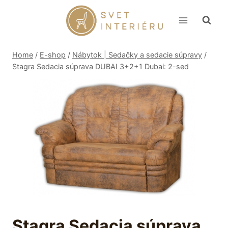
Skip
to
content
Home
/
E-shop
/
Nábytok | Sedačky a sedacie súpravy
/
Stagra Sedacia súprava DUBAI 3+2+1 Dubai: 2-sed
Stagra Sedacia súprava