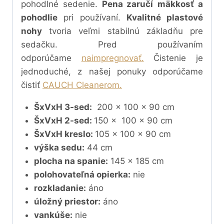
pohodlné sedenie.
Pena zaručí
mäkkosť a
pohodlie
pri používaní.
Kvalitné plastové
nohy
tvoria veľmi stabilnú základňu pre
sedačku.
Pred používaním
odporúčame
naimpregnovať.
Čistenie je
jednoduché, z našej ponuky odporúčame
čistiť
CAUCH Cleanerom.
ŠxVxH 3-sed:
200 x 100 x 90 cm
ŠxVxH 2-sed:
150 x 100 x 90 cm
ŠxVxH kreslo:
105 x 100 x 90 cm
výška sedu:
44 cm
plocha na spanie:
145 x 185 cm
polohovateľná opierka:
nie
rozkladanie:
áno
úložný priestor:
áno
vankúše:
nie