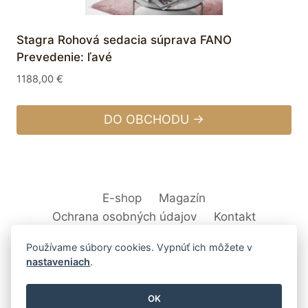
Stagra Rohová sedacia súprava FANO
Prevedenie: ľavé
1188,00
€
DO OBCHODU →
E-shop
Magazín
Ochrana osobných údajov
Kontakt
Používame súbory cookies. Vypnúť ich môžete v
nastaveniach
.
© 2026 Svet Interiéru - kuchyňa, kúpeľne,
OK
nábytok, bytové doplnky a dekorácie