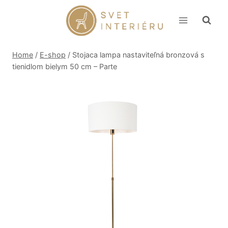
Skip
to
content
Home
/
E-shop
/
Stojaca lampa nastaviteľná bronzová s
tienidlom bielym 50 cm – Parte