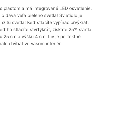
 s plastom a má integrované LED osvetlenie.
 dáva veľa bieleho svetla! Svietidlo je
itu svetla! Keď stlačíte vypínač prvýkrát,
eď ho stlačíte štvrtýkrát, získate 25% svetla.
u 25 cm a výšku 4 cm. Liv je perfektné
alo chýbať vo vašom interiéri.