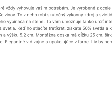
ktoré vždy vyhovuje vašim potrebám. Je vyrobené z ocele
vinov. To z neho robí skutočný výkonný zdroj a svietidlo
 vypínača na stene. To vám umožňuje ľahko určiť intenz
svetla. Keď ho stlačíte tretíkrát, získate 50% svetla a k
cm a výšku 5,2 cm. Montážna doska má dĺžku 25 cm, šírk
e. Elegantné v dizajne a upokojujúce v farbe. Liv by nem