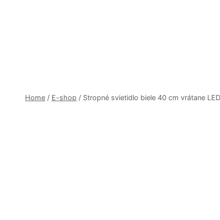
Skip
to
content
Home
/
E-shop
/
Stropné svietidlo biele 40 cm vrátane LE