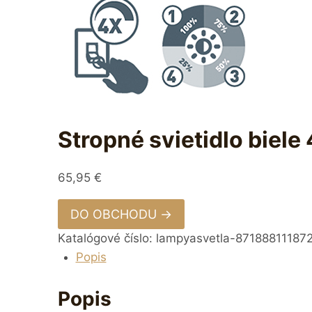
Stropné svietidlo biel
65,95
€
DO OBCHODU →
Katalógové číslo:
lampyasvetla-87188811187
Popis
Popis